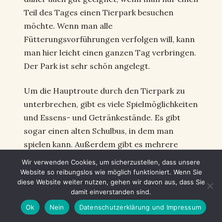
Teil des Tages einen Tierpark besuchen
möchte. Wenn man alle
Fütterungsvorführungen verfolgen will, kann
man hier leicht einen ganzen Tag verbringen.
Der Park ist sehr schön angelegt.
Um die Hauptroute durch den Tierpark zu
unterbrechen, gibt es viele Spielmöglichkeiten
und Essens- und Getränkestände. Es gibt
sogar einen alten Schulbus, in dem man
spielen kann. Außerdem gibt es mehrere
geheime Wege, Brücken, versteckte Rutschen
Wir verwenden Cookies, um sicherzustellen, dass unsere
und Klettermöglichkeiten, auf denen die
Website so reibungslos wie möglich funktioniert. Wenn Sie
diese Website weiter nutzen, gehen wir davon aus, dass Sie
Kinder während des Weges spielen können.
damit einverstanden sind.
Ok
Nein
Datenschutzerklärung und Impressum