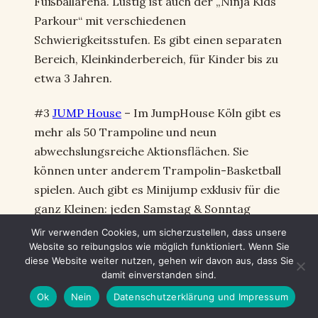
Fußballarena. Lustig ist auch der „Ninja Kids
Parkour“ mit verschiedenen
Schwierigkeitsstufen. Es gibt einen separaten
Bereich, Kleinkinderbereich, für Kinder bis zu
etwa 3 Jahren.
#3
JUMP House
– Im JumpHouse Köln gibt es
mehr als 50 Trampoline und neun
abwechslungsreiche Aktionsflächen. Sie
können unter anderem Trampolin-Basketball
spielen. Auch gibt es Minijump exklusiv für die
ganz Kleinen: jeden Samstag & Sonntag
sowie an allen Feiertagen immer von 9 bis 10
Wir verwenden Cookies, um sicherzustellen, dass unsere
Uhr
Website so reibungslos wie möglich funktioniert. Wenn Sie
diese Website weiter nutzen, gehen wir davon aus, dass Sie
damit einverstanden sind.
Familienhotels Köln
Ok
Nein
Datenschutzerklärung und Impressum