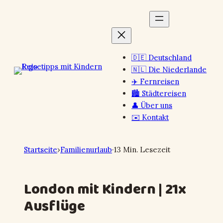
Zum
Inhalt
springen
🇩🇪 Deutschland
🇳🇱 Die Niederlande
✈️ Fernreisen
🏙️ Städtereisen
👤 Über uns
✉️ Kontakt
Startseite
›
Familienurlaub
·
13 Min. Lesezeit
London mit Kindern | 21x
Ausflüge