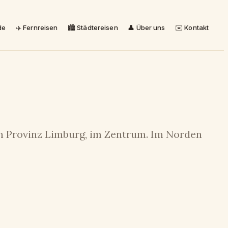
de
✈️ Fernreisen
🏙️ Städtereisen
👤 Über uns
✉️ Kontakt
en Provinz Limburg, im Zentrum. Im Norden