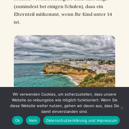
(zumindest bei einigen Schulen), dass ein
Elternteil mitkommt, wenn Ihr Kind unter 14
ist.
Wir verwenden Cookies, um sicherzustellen, dass unsere
Website so reibungslos wie möglich funktioniert. Wenn Sie
diese Website weiter nutzen, gehen wir davon aus, dass Sie
Carvoeiro
damit einverstanden sind.
Ok
Nein
Datenschutzerklärung und Impressum
Orte an der Algarve mit Kindern