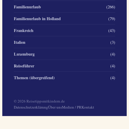
Familienurlaub
(266)
Familienurlaub in Holland
(79)
Frankreich
(43)
Italien
(3)
Luxemburg
(4)
Reiseführer
(4)
Themen (übergreifend)
(4)
© 2026 Reisetippsmitkindern.de
Datenschutzerklärung
Über uns
Medien / PR
Kontakt