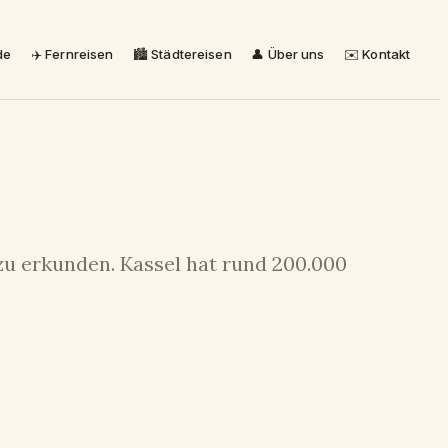
de
✈️ Fernreisen
🏙️ Städtereisen
👤 Über uns
✉️ Kontakt
u erkunden. Kassel hat rund 200.000