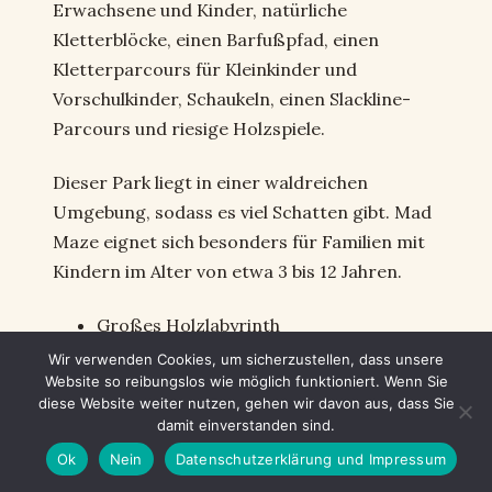
Erwachsene und Kinder, natürliche
Kletterblöcke, einen Barfußpfad, einen
Kletterparcours für Kleinkinder und
Vorschulkinder, Schaukeln, einen Slackline-
Parcours und riesige Holzspiele.
Dieser Park liegt in einer waldreichen
Umgebung, sodass es viel Schatten gibt. Mad
Maze eignet sich besonders für Familien mit
Kindern im Alter von etwa 3 bis 12 Jahren.
Großes Holzlabyrinth
Tretkarts
Wir verwenden Cookies, um sicherzustellen, dass unsere
Website so reibungslos wie möglich funktioniert. Wenn Sie
Seilrutschen
diese Website weiter nutzen, gehen wir davon aus, dass Sie
Kletter- und Balancierparcours
damit einverstanden sind.
Slacklines
Ok
Nein
Datenschutzerklärung und Impressum
Große Holzspielgeräte im Freien