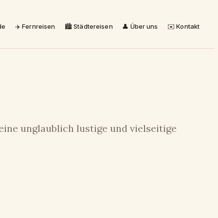
de
✈️ Fernreisen
🏙️ Städtereisen
👤 Über uns
✉️ Kontakt
ine unglaublich lustige und vielseitige