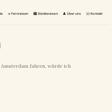
de
✈️ Fernreisen
🏙️ Städtereisen
👤 Über uns
✉️ Kontakt
d
h Amsterdam fahren, würde ich