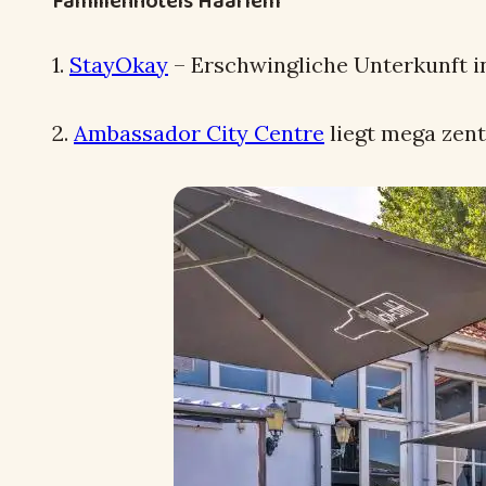
Familienhotels Haarlem
1.
StayOkay
– Erschwingliche Unterkunft i
2.
Ambassador City Centre
liegt mega zentr